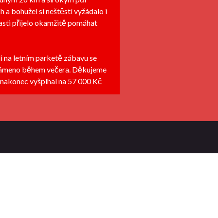
 a bohužel si neštěstí vyžádalo i
lasti přijelo okamžitě pomáhat
i na letním parketě zábavu se
oznámeno během večera. Děkujeme
e nakonec vyšplhal na 57 000 Kč