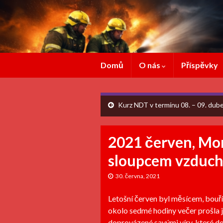
Domů
O nás
Příspěvky
Kurz NDT v termínu 08. – 09. dube
2021 červen, Mor
sloupcem vzduc
30. června, 2021
Letošní červen byl měsícem, bouří,
okolo sedmé hodiny večer prošla 
doprovázené savými víry, které d