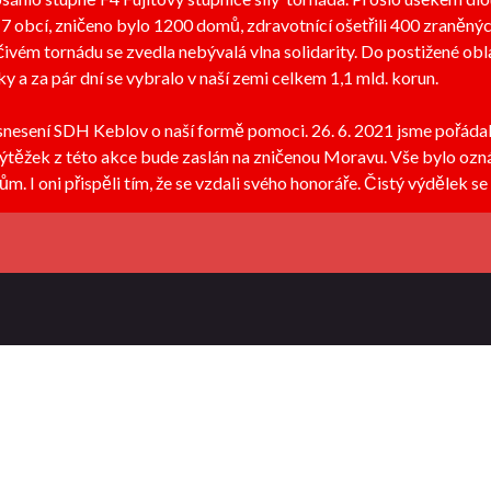
7 obcí, zničeno bylo 1200 domů, zdravotnící ošetřili 400 zraněných
čivém tornádu se zvedla nebývalá vlna solidarity. Do postižené ob
ky a za pár dní se vybralo v naší zemi celkem 1,1 mld. korun.
snesení SDH Keblov o naší formě pomoci. 26. 6. 2021 jsme pořádal
 výtěžek z této akce bude zaslán na zničenou Moravu. Vše bylo 
. I oni přispěli tím, že se vzdali svého honoráře. Čistý výdělek s