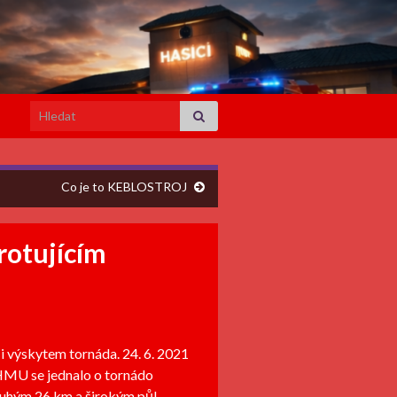
Search for:
Co je to KEBLOSTROJ
rotujícím
 i výskytem tornáda. 24. 6. 2021
ČHMU se jednalo o tornádo
louhým 26 km a širokým půl