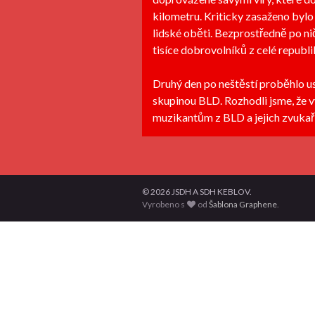
kilometru. Kriticky zasaženo bylo 
lidské oběti. Bezprostředně po ni
tisíce dobrovolníků z celé republi
Druhý den po neštěstí proběhlo u
skupinou BLD. Rozhodli jsme, že
muzikantům z BLD a jejich zvukařům
© 2026 JSDH A SDH KEBLOV.
Vyrobeno s
od
Šablona Graphene
.