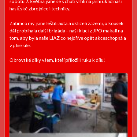
sobotu 2. května jsme se s chutí vrhli na jarní úklid naší
hasičské zbrojnice i techniky.
Zatímco my jsme leštili auta a uklízeli zázemí, o kousek
dál probíhala další brigáda – naši kluci z JPO makali na
tom, aby byla naše LIAZ co nejdříve opět akceschopná a
v plné síle.
Obrovské díky všem, kteří přiložili ruku k dílu!