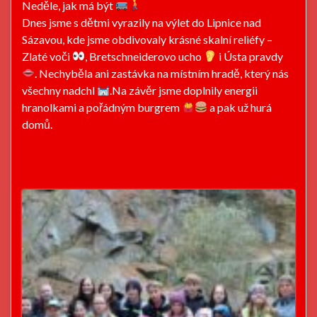
Neděle, jak má být
Dnes jsme s dětmi vyrazily na výlet do Lipnice nad
Sázavou, kde jsme obdivovaly krásné skalní reliéfy –
Zlaté voči
, Bretschneiderovo ucho
i Ústa pravdy
. Nechyběla ani zastávka na místním hradě, který nás
všechny nadchl
.Na závěr jsme doplnily energii
hranolkami a pořádným burgrem
a pak už hurá
domů.