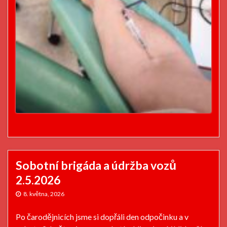
Sobotní brigáda a údržba vozů
2.5.2026
8. května, 2026
Po čarodějnicích jsme si dopřáli den odpočinku a v