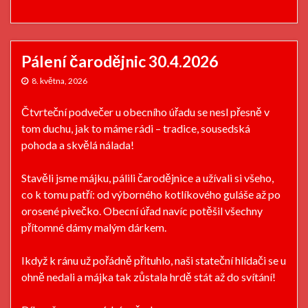
Pálení čarodějnic 30.4.2026
8. května, 2026
Čtvrteční podvečer u obecního úřadu se nesl přesně v
tom duchu, jak to máme rádi – tradice, sousedská
pohoda a skvělá nálada!
Stavěli jsme májku, pálili čarodějnice a užívali si všeho,
co k tomu patří: od výborného kotlíkového guláše až po
orosené pivečko. Obecní úřad navíc potěšil všechny
přítomné dámy malým dárkem.
Ikdyž k ránu už pořádně přituhlo, naši stateční hlídači se u
ohně nedali a májka tak zůstala hrdě stát až do svítání!