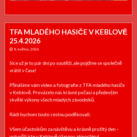
TFA MLADÉHO HASIČE V KEBLOVĚ
25.4.2026
8. května, 2026
Sice už je to pár dní po soutěži, ale pojďme se společně
vrátit v čase!
Přinášíme vám video a fotografie z TFA mladého hasiče
v Keblově. Provázelo nás krásné počasí a především
skvělé výkony všech mladých závodníků.
Rádi bychom touto cestou poděkovali:
Všem účastníkům za návštěvu a krásně prožitý den –
vytvořili jste v Keblově úžasnou atmosféru!