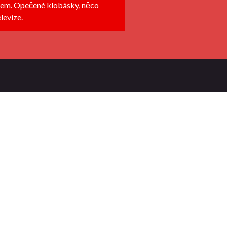
lovem. Opečené klobásky, něco
levize.