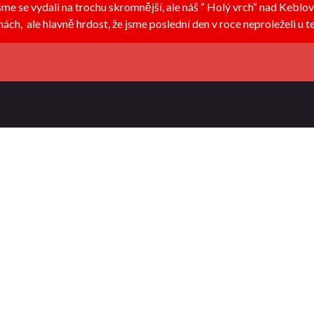
jsme se vydali na trochu skromnější, ale náš “ Holý vrch“ nad Keb
ách, ale hlavně hrdost, že jsme poslední den v roce neproleželi u te