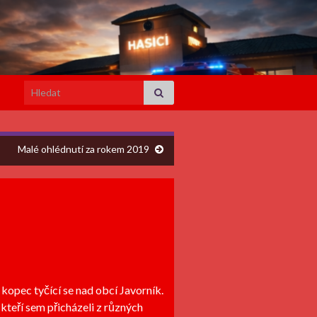
Search for:
Malé ohlédnutí za rokem 2019
 kopec tyčící se nad obcí Javorník.
kteří sem přicházeli z různých