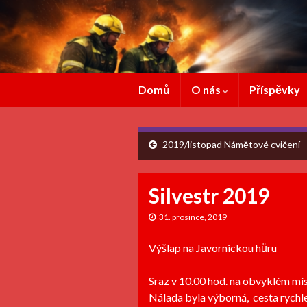
Domů
O nás
Příspěvky
2019/listopad Námětové cvičení
Silvestr 2019
31. prosince, 2019
Výšlap na Javornickou hůru
Sraz v 10.00 hod. na obvyklém míst
Nálada byla výborná, cesta rychle