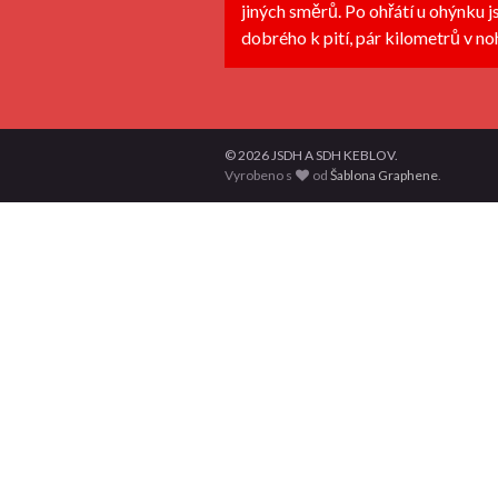
jiných směrů. Po ohřátí u ohýnku 
dobrého k pití, pár kilometrů v noh
© 2026 JSDH A SDH KEBLOV.
Vyrobeno s
od
Šablona Graphene
.