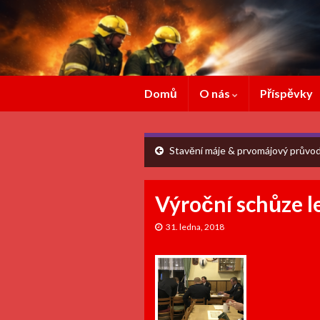
Domů
O nás
Příspěvky
Stavění máje & prvomájový průvod
Výroční schůze 
31. ledna, 2018