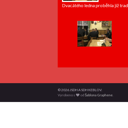
Dvacátého ledna proběhla již trad
© 2026 JSDH A SDH KEBLOV.
Vyrobeno s
od
Šablona Graphene
.