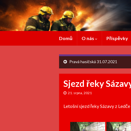
Domů
O nás
Příspěvky
Pravá hasičská 31.07.2021
Sjezd řeky Sázav
21. srpna, 2021
Letošní sjezd řeky Sázavy z Ledč