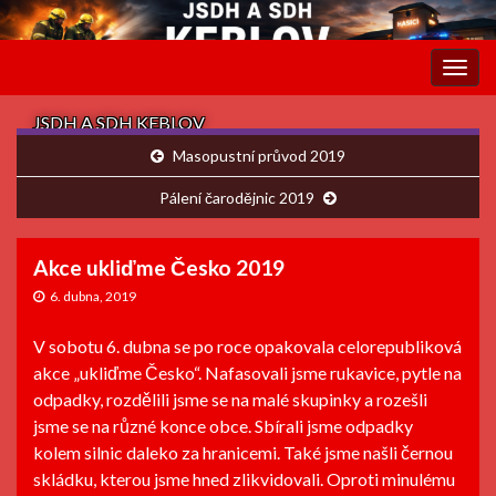
Rozba
navig
JSDH A SDH KEBLOV
Masopustní průvod 2019
Pálení čarodějnic 2019
Akce ukliďme Česko 2019
6. dubna, 2019
V sobotu 6. dubna se po roce opakovala celorepubliková
akce „ukliďme Česko“. Nafasovali jsme rukavice, pytle na
odpadky, rozdělili jsme se na malé skupinky a rozešli
jsme se na různé konce obce. Sbírali jsme odpadky
kolem silnic daleko za hranicemi. Také jsme našli černou
skládku, kterou jsme hned zlikvidovali. Oproti minulému