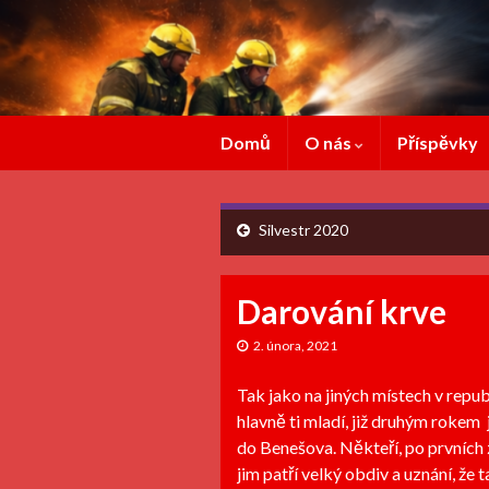
Domů
O nás
Příspěvky
Silvestr 2020
Darování krve
2. února, 2021
Tak jako na jiných místech v repub
hlavně ti mladí, již druhým rokem j
do Benešova. Někteří, po prvníc
jim patří velký obdiv a uznání, ž