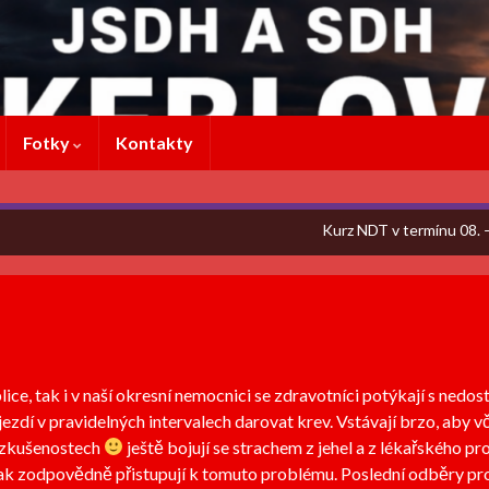
Fotky
Kontakty
Kurz NDT v termínu 08. 
lice, tak i v naší okresní nemocnici se zdravotníci potýkají s nedo
ezdí v pravidelných intervalech darovat krev. Vstávají brzo, aby vč
h zkušenostech
ještě bojují se strachem z jehel a z lékařského pros
e tak zodpovědně přistupují k tomuto problému. Poslední odběry p