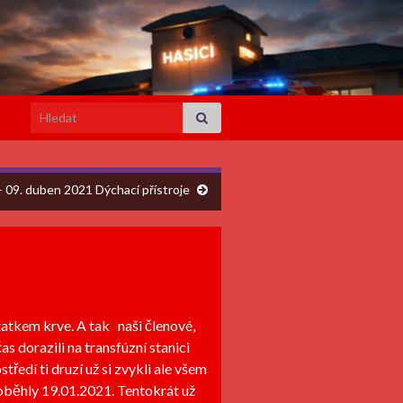
Search for:
– 09. duben 2021 Dýchací přístroje
statkem krve. A tak naši členové,
as dorazili na transfúzní stanici
tředí ti druzí už si zvykli ale všem
roběhly 19.01.2021. Tentokrát už