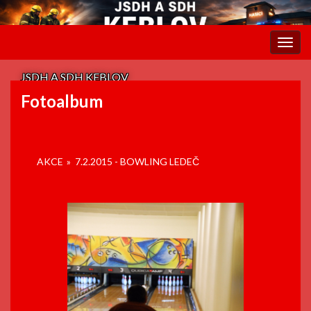
Rozba
navig
JSDH A SDH KEBLOV
Fotoalbum
AKCE
»
7.2.2015 - BOWLING LEDEČ