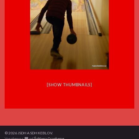
[SHOW THUMBNAILS]
© 2026 JSDH A SDH KEBLOV.
Vyrobeno s
od
Šablona Graphene
.