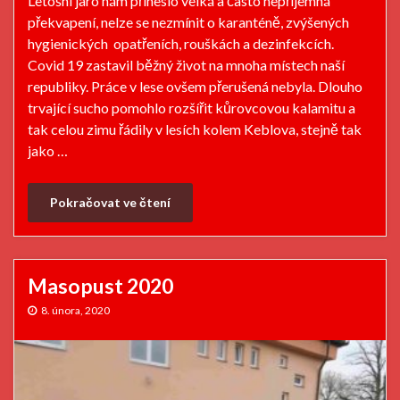
Letošní jaro nám přineslo velká a často nepříjemná
překvapení, nelze se nezmínit o karanténě, zvýšených
hygienických opatřeních, rouškách a dezinfekcích.
Covid 19 zastavil běžný život na mnoha místech naší
republiky. Práce v lese ovšem přerušená nebyla. Dlouho
trvající sucho pomohlo rozšířit kůrovcovou kalamitu a
tak celou zimu řádily v lesích kolem Keblova, stejně tak
jako …
Pokračovat ve čtení
Masopust 2020
8. února, 2020