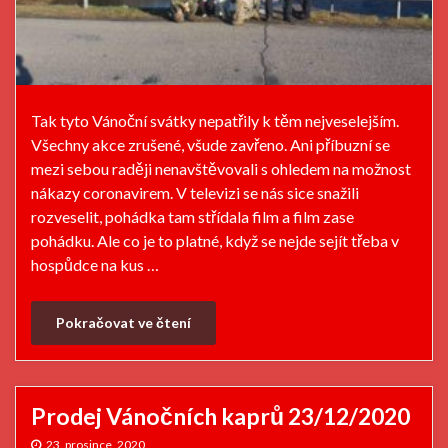
Tak tyto Vánoční svátky nepatřily k těm nejveselejším.
Všechny akce zrušené, všude zavřeno. Ani příbuzní se
mezi sebou raději nenavštěvovali s ohledem na možnost
nákazy coronavirem. V televizi se nás sice snažili
rozveselit, pohádka tam střídala film a film zase
pohádku. Ale co je to platné, když se nejde sejít třeba v
hospůdce na kus …
Pokračovat ve čtení
Prodej Vánočních kaprů 23/12/2020
23. prosince, 2020