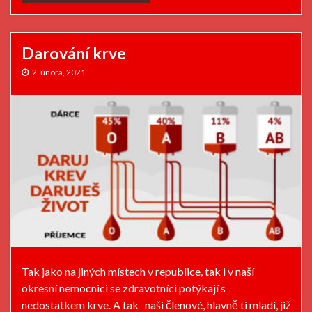
Darování krve
2. února, 2021
Tak jako na jiných místech v republice, tak i v naší
okresní nemocnici se zdravotníci potýkají s
nedostatkem krve. A tak naši členové, hlavně ti mladí, již