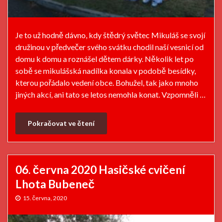
Je to už hodně dávno, kdy štědrý světec Mikuláš se svojí
družinou v předvečer svého svátku chodil naší vesnicí od
domu k domu a roznášel dětem dárky. Několik let po
sobě se mikulášská nadílka konala v podobě besídky,
kterou pořádalo vedení obce. Bohužel, tak jako mnoho
jiných akcí, ani tato se letos nemohla konat. Vzpomněli …
Pokračovat ve čtení
06. června 2020 Hasičské cvičení
Lhota Bubeneč
15. června, 2020