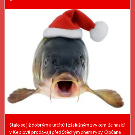
Stalo se již dobrým a určitě i záslužným zvykem, že hasiči
v Keblově prodávají před Štědrým dnem ryby. Občané