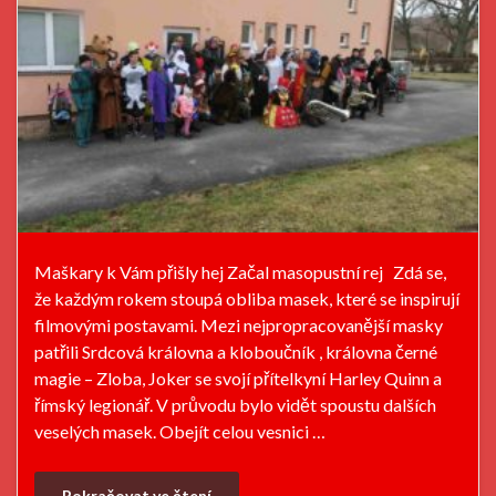
Maškary k Vám přišly hej­ Začal masopustní rej Zdá se,
že každým rokem stoupá obliba masek, které se inspirují
filmovými postavami. Mezi nejpropracovanější masky
patřili Srdcová královna a kloboučník , královna černé
magie – Zloba, Joker se svojí přítelkyní Harley Quinn a
římský legionář. V průvodu bylo vidět spoustu dalších
veselých masek. Obejít celou vesnici …
Pokračovat ve čtení