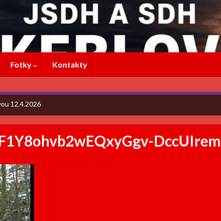
Fotky
Kontakty
vou 12.4.2026
fF1Y8ohvb2wEQxyGgv-DccUIrem