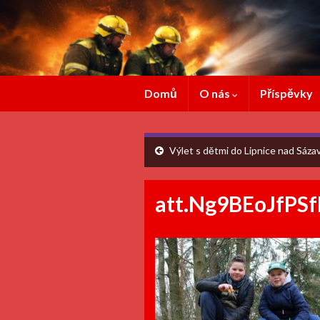
Domů
O nás
Příspěvky
Výlet s dětmi do Lipnice nad Sáza
att.Ng9BEoJfPS