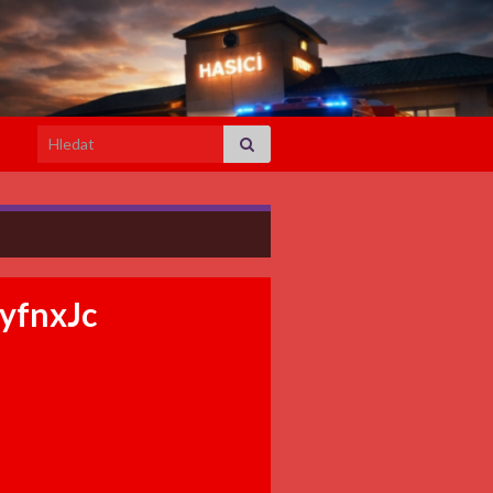
Search for:
yfnxJc