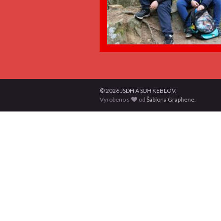
© 2026 JSDH A SDH KEBLOV.
Vyrobeno s
od
Šablona Graphene
.