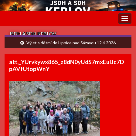
Rozba
navig
JSDH A SDH KEBLOV
Výlet s dětmi do Lipnice nad Sázavou 12.4.2026
att._YUrvkywx865_z8dN0yUdS7mxEulJc7D
pAVfUtopWnY