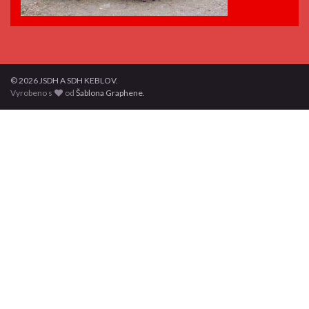
© 2026 JSDH A SDH KEBLOV.
Vyrobeno s
od
Šablona Graphene
.