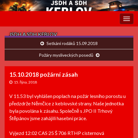
Rozba
navig
JSDH A SDH KEBLOV
Setkání rodáků 15.09.2018
Požáry mysliveckých posedů
15.10.2018 požární zásah
15. října, 2018
V 11.53 byl vyhlášen poplach na požár lesního porostu u
předzdrže Němčice z keblovské strany. Naše jednotka
byla povolána k zásahu. Společně s JPO II Trhový
Štěpánov jsme zahájili hasební práce.
Výjezd 12:02 CAS 25 Š 706 RTHP cisternová