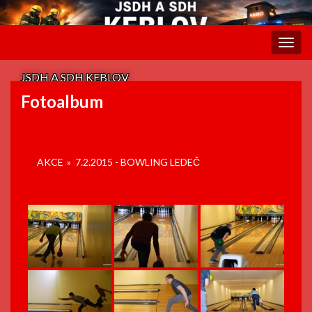
Rozba
navig
JSDH A SDH KEBLOV
Fotoalbum
AKCE
»
7.2.2015 - BOWLING LEDEČ